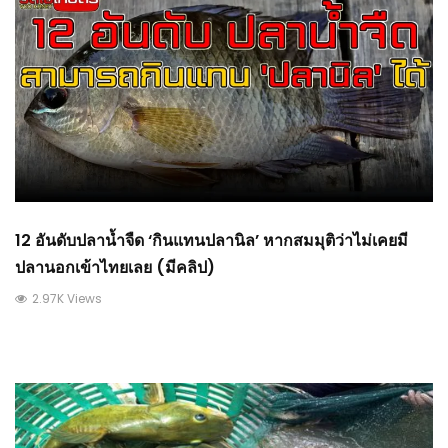
12 อันดับปลาน้ำจืด ‘กินแทนปลานิล’ หากสมมุติว่าไม่เคยมี
ปลานอกเข้าไทยเลย (มีคลิป)
2.97K Views