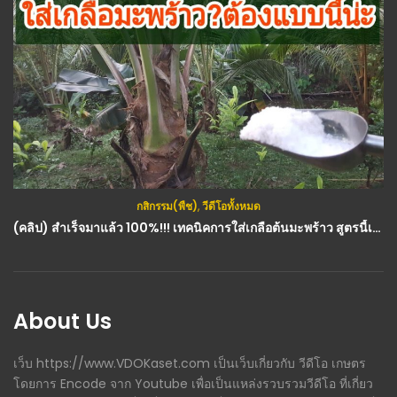
กสิกรรม(พืช)
,
วีดีโอทั้งหมด
(คลิป) สำเร็จมาแล้ว 100%!!! เทคนิคการใส่เกลือต้นมะพร้าว สูตรนี้เร่งมะพร้าวออกดอกให้ผลเร็ว : วีดีโอ เกษตร
About Us
เว็บ https://www.VDOKaset.com เป็นเว็บเกี่ยวกับ วีดีโอ เกษตร
โดยการ Encode จาก Youtube เพื่อเป็นแหล่งรวบรวมวีดีโอ ที่เกี่ยว