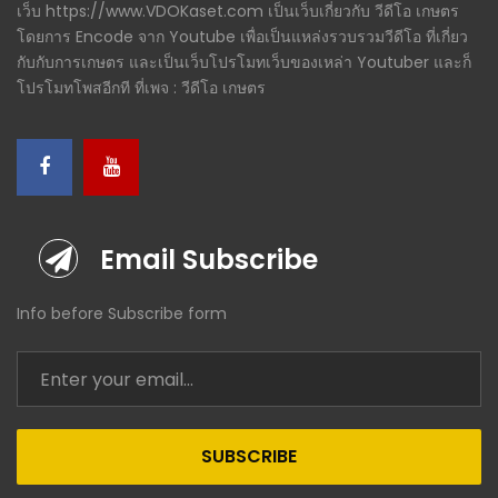
เว็บ https://www.VDOKaset.com เป็นเว็บเกี่ยวกับ วีดีโอ เกษตร
โดยการ Encode จาก Youtube เพื่อเป็นแหล่งรวบรวมวีดีโอ ที่เกี่ยว
กับกับการเกษตร และเป็นเว็บโปรโมทเว็บของเหล่า Youtuber และก็
โปรโมทโพสอีกที ที่เพจ : วีดีโอ เกษตร
Email Subscribe
Info before Subscribe form
SUBSCRIBE