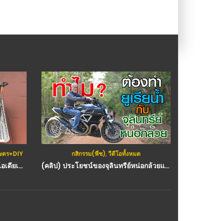
เกษตร+DIY
กสิกรรม(พืช)
,
วีดีโอทั้งหมด
รถยนต์
,
ว
(คลิป) DIY วิธีทำเตาฟืน-เตาถ่าน ไอเดียเก๋ๆ จากซิงค์ล้างจาก : วีดีโอ เกษตร
(คลิป) ประโยชน์ของจุลินทรีย์หน่อกล้วยและยูเรียน้ำ : วีดีโอ เกษตร