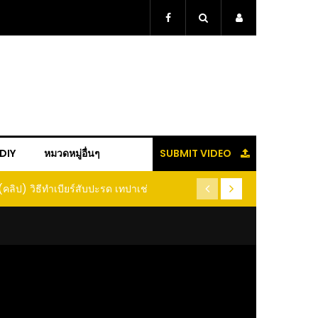
+DIY
หมวดหมู่อื่นๆ
SUBMIT VIDEO
(คลิป) วิธีทำเบียร์สับปะรด เทปาเช่
(คลิป) รู้แล้วจะหนาว!! หัวเดี
หนอนแมลง หนีกระเจิงทั้