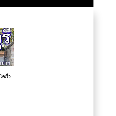
โตเร็ว