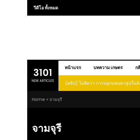
Skip
วีดีโอ ทั้งหมด
to
content
หน้าแรก
บทความ เกษตร
กส
3101
NEW ARTICLES
(คลิป) ไม่คิดว่า การปลูกแคนตาลูปในถั
โตและหวานขนาดนี้ I didn’t expe
Home
»
จามจุรี
growing cantaloupe in a barrel w
such large and sweet fru
จามจุรี