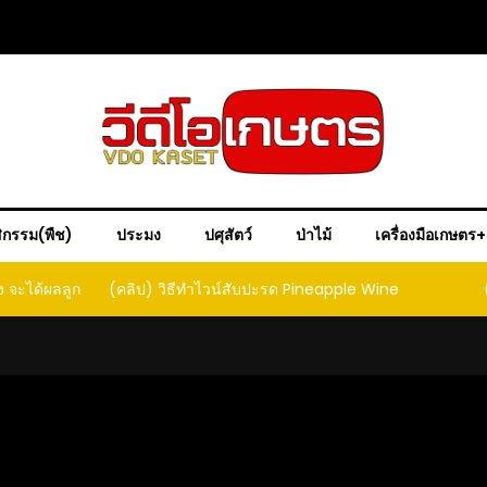
ิกรรม(พืช)
ประมง
ปศุสัตว์
ป่าไม้
เครื่องมือเกษตร
ง จะได้ผลลูก
(คลิป) วิธีทำไวน์สับปะรด Pineapple Wine
ct that
ould yield
it