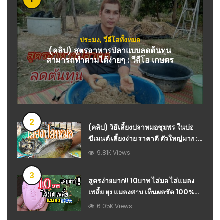
ประมง
,
วีดีโอทั้งหมด
(คลิป) สูตรอาหารปลาแบบลดต้นทุน
สามารถทำตามได้ง่ายๆ : วีดีโอ เกษตร
2
(คลิป) วิธีเลี้ยงปลาหมอชุมพร ในบ่อ
ซีเมนต์ เลี้ยงง่าย ราคาดี ตัวใหญ่มาก :
วีดีโอ เกษตร
9.81K Views
3
สูตรง่ายมาก!! 10บาท ไล่มด ไล่แมลง
เพลี้ย ยุง แมลงสาบ เห็นผลชัด 100%
ประหยัดเงินดีทุกบ้านสวน
6.05K Views