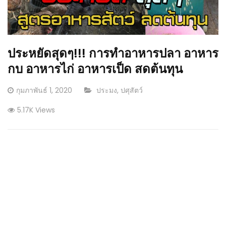
ประหยัดสุดๆ!!! การทำอาหารปลา อาหาร
กบ อาหารไก่ อาหารเป็ด สดต้นทุน
Posted
CATEGORY:
กุมภาพันธ์ 1, 2020
ประมง
,
ปศุสัตว์
on
5.17K Views