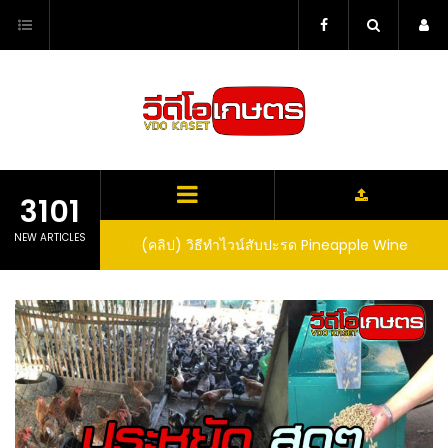
Skip
to
content
3101
NEW ARTICLES
ตาลูปในถัง จะได้ผล
(คลิป) วิธีทำไวน์สับปะรด Pineapple Wine
dn’t expect that
arrel would yield
eet fruit