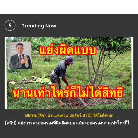
Trending Now
กสิกรรม(พืช)
,
บ้านและสวน
,
ปศุสัตว์
,
ป่าไม้
,
วีดีโอทั้งหมด
(คลิป) แย่งการครอบครองที่ดินผิดแบบ​ แม้ครอบครองนานเท่าไหร่ก็ไม่มีทางได้สิทธิ : วีดีโอ เกษตร